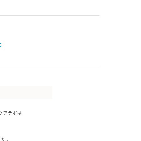
た
ケアラボは
した。