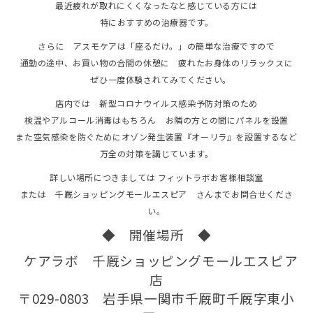
最近疲れが取れにくくなったなと感じている方には
特におすすめの治療器です。
さらに アスモケアは「座るだけ。」の簡単な治療ですので
通勤の途中、お買い物の合間の休憩に 疲れたお身体のリラックスに
ぜひ一度体験されてみてください。
店内では 新型コロナウイルス感染予防対策のため
検温やアルコール消毒はもちろん お隣の方との間にパネルを設置
また空気感染を防ぐためにオゾン発生装置『オーリラ』を設置するなど
万全の対策を講じています。
詳しい場所につきましては フィットラボお客様相談室
または 千厩ショッピングモールエスピア さんまでお問合せくださ
い。
◆ 開催場所 ◆
ケアラボ 千厩ショッピングモールエスピア
店
〒029-0803 岩手県一関市千厩町千厩字東小