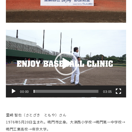
動
画
プ
レ
ー
ヤ
ー
00:00
03:05
里崎 智也（さとざき ともや）さん
1976年5月20日生まれ。鳴門市出身。大津西小学校→鳴門第一中学校→
鳴門工業高校→帝京大学。