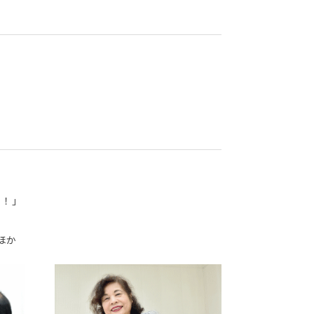
り！」
ほか