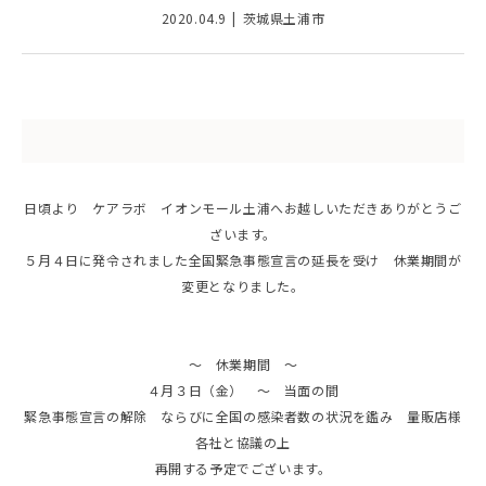
2020.04.9
茨城県土浦市
日頃より ケアラボ イオンモール土浦へお越しいただきありがとうご
ざいます。
５月４日に発令されました全国緊急事態宣言の延長を受け 休業期間が
変更となりました。
～ 休業期間 ～
４月３日（金） ～ 当面の間
緊急事態宣言の解除 ならびに全国の感染者数の状況を鑑み 量販店様
各社と協議の上
再開する予定でございます。