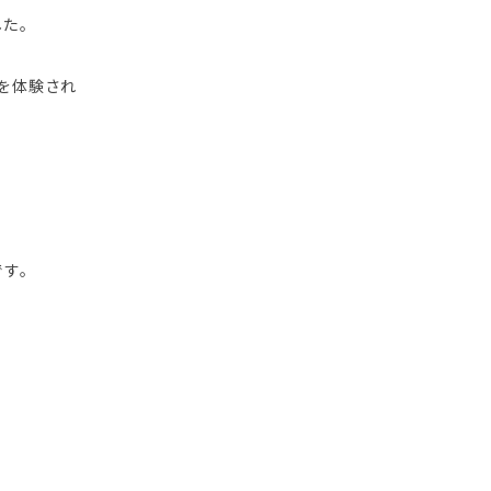
した。
を体験され
です。