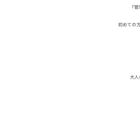
『管
初めての
大人