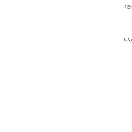
『管
大人