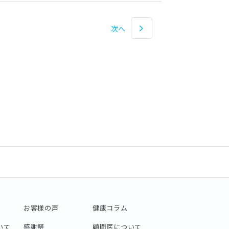
次へ
お客様の声
健康コラム
いて
感謝祭
顧問医について