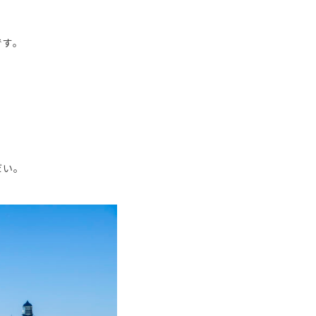
です。
だい。